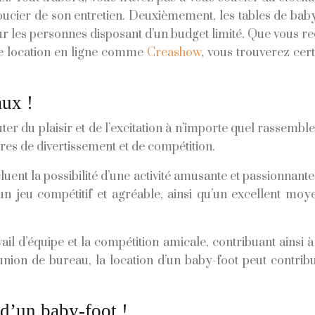
soucier de son entretien. Deuxièmement, les tables de bab
our les personnes disposant d’un budget limité. Que vous 
de location en ligne comme
Creashow
, vous trouverez cer
aux !
uter du plaisir et de l’excitation à n’importe quel rass
ures de divertissement et de compétition.
uent la possibilité d’une activité amusante et passionnant
n jeu compétitif et agréable, ainsi qu’un excellent mo
avail d’équipe et la compétition amicale, contribuant ains
union de bureau, la location d’un baby-foot peut contri
 d’un baby-foot !